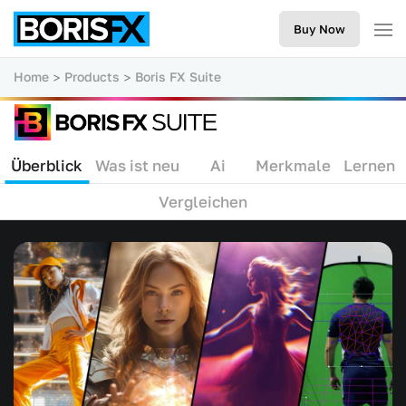
Buy Now
Home
Products
Boris FX Suite
Überblick
Was ist neu
Ai
Merkmale
Lernen
Vergleichen